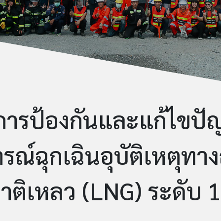
ารป้องกันและแก้ไขปัญ
รณ์ฉุกเฉินอุบัติเหตุท
าติเหลว (LNG) ระดับ 