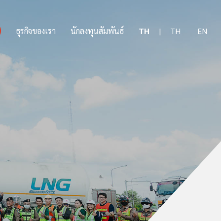
ธุรกิจ
นัก
ติดต่อ
ันธ์
ของ
ลงทุน
เรา
ธุรกิจของเรา
นักลงทุนสัมพันธ์
TH
|
TH
EN
เรา
สัมพันธ์